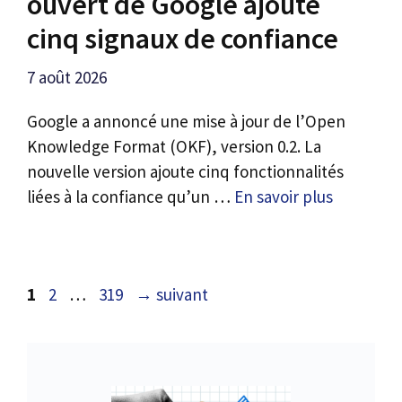
ouvert de Google ajoute
cinq signaux de confiance
7 août 2026
Google a annoncé une mise à jour de l’Open
Knowledge Format (OKF), version 0.2. La
nouvelle version ajoute cinq fonctionnalités
liées à la confiance qu’un …
En savoir plus
Page
Page
Page
1
2
…
319
→
suivant