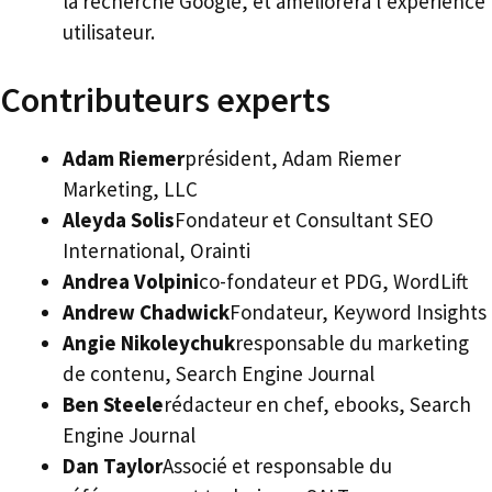
la recherche Google, et améliorera l’expérience
utilisateur.
Contributeurs experts
Adam Riemer
président, Adam Riemer
Marketing, LLC
Aleyda Solis
Fondateur et Consultant SEO
International, Orainti
Andrea Volpini
co-fondateur et PDG, WordLift
Andrew Chadwick
Fondateur, Keyword Insights
Angie Nikoleychuk
responsable du marketing
de contenu, Search Engine Journal
Ben Steele
rédacteur en chef, ebooks, Search
Engine Journal
Dan Taylor
Associé et responsable du