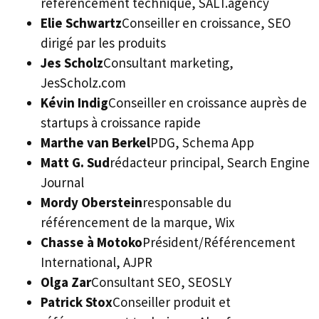
référencement technique, SALT.agency
Elie Schwartz
Conseiller en croissance, SEO
dirigé par les produits
Jes Scholz
Consultant marketing,
JesScholz.com
Kévin Indig
Conseiller en croissance auprès de
startups à croissance rapide
Marthe van Berkel
PDG, Schema App
Matt G. Sud
rédacteur principal, Search Engine
Journal
Mordy Oberstein
responsable du
référencement de la marque, Wix
Chasse à Motoko
Président/Référencement
International, AJPR
Olga Zar
Consultant SEO, SEOSLY
Patrick Stox
Conseiller produit et